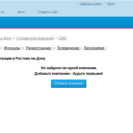
Сменить город
Вход
сть
Авто
Создать сайт
на-Дону
/
Справочник компаний
/
СМИ
Журналы
Радиостанции
Телевидение
Типографии
10
10
10
3
1
танции в Ростове-на-Дону
Не найдено ни одной компании.
Добавьте компанию - будьте первыми!
Добавить компанию